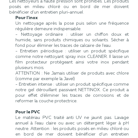
Les nettoyeurs à haute pression sont prohibés.​ Les produits
posés en milieu chloré ou en bord de mer doivent
bénéficier d’un entretien pluri-annuel.
Pour l'inox
Un nettoyage après la pose puis selon une fréquence
régulière demeure indispensable.
- Nettoyage ordinaire : utiliser un chiffon doux et
humide, sans produits chimiques ou solvants. Sécher à
fond pour éliminer les traces de calcaire de l’eau.
- Entretien périodique : utiliser un produit spécifique
comme notre nettoyant spray inox CLEANER. Il laisse un
film protecteur protégeant ainsi votre inox pendant
plusieurs mois.
ATTENTION : Ne Jamais utiliser de produits avec chlore
(comme par exemple la Javel)
- Entretien intense : utiliser un produit spécifique comme
notre gel dérouillant passivant NETTINOX. Ce produit a
pour effet d’éliminer les traces de corrosions et de
reformer la couche protectrice.
Pour le PVC
Le matériau PVC traité anti UV ne jaunit pas. Lavage
annuel à l’eau​ claire ou avec un détergent léger à pH
neutre.​ Attention : les produits posés en milieu chloré ou
en bord de mer​ doivent bénéficier d’un entretien