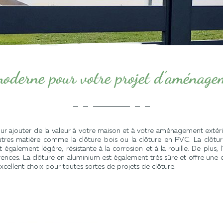
oderne pour votre projet d'aménage
ur
a
j
outer
de
la
v
ale
ur
à
vot
re
ma
ison
et
à
vot
re
am
én
agement
extér
t
res
matière comme la clôture bois ou la clôture en PVC
.
La
cl
ô
t
ur
t
é
gal
ement
l
é
g
ère
,
r
és
istant
e
à
la
corrosion
et
à
la
rou
ille
.
De
plus
,
l
'
rences
.
La
cl
ô
t
ure
en
aluminium
est
é
gal
ement
tr
è
s
s
û
re
et
off
re
une
e
xcellent
cho
ix
pour
t
out
es
sort
es
de
pro
j
ets
de
cl
ô
t
ure
.