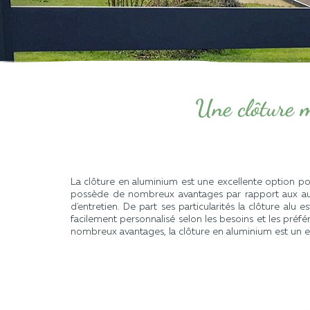
Une clôture m
La
cl
ô
t
ure
en
aluminium
est
une
excellent
e
option
po
poss
è
de
de
n
omb
re
ux
av
ant
ages
par
rapport
aux
au
d
'
ent
ret
ien
.
De part ses particularités la clôture alu
es
fac
ile
ment
person
n
alis
é
se
lon
les
bes
o
ins
et
les
pr
é
f
é
n
omb
re
ux
av
ant
ages
,
la
cl
ô
t
ure
en
aluminium
est
un
e