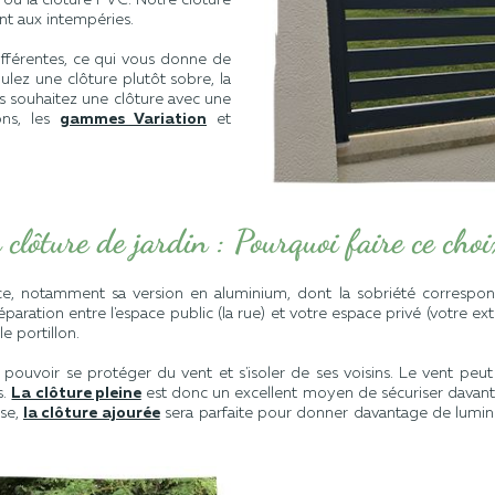
nt aux intempéries.
fférentes, ce qui vous donne de
ulez une clôture plutôt sobre, la
us souhaitez une clôture avec une
ons, les
gammes Variation
et
 clôture de jardin : Pourquoi faire ce choi
ance, notamment sa version en aluminium, dont la sobriété corre
aration entre l'espace public (la rue) et votre espace privé (votre ext
e portillon.
uvoir se protéger du vent et s'isoler de ses voisins. Le vent peut a
s.
La clôture pleine
est donc un excellent moyen de sécuriser davant
rse,
la clôture ajourée
sera parfaite pour donner davantage de luminos