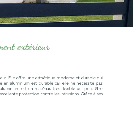
ment extérieur
ieur
.
Elle
off
re
une
est
h
ét
ique
moder
ne
et
durable
qui
e
en
aluminium
est
durable
car elle
ne
n
é
cess
ite
pas
al
uminium
est
un
mat
é
ri
au
tr
è
s
flexible
qui
pe
ut
ê
tre
xcellent
e
protection
cont
re
les
intr
usions
.
Gr
â
ce
à
s
es