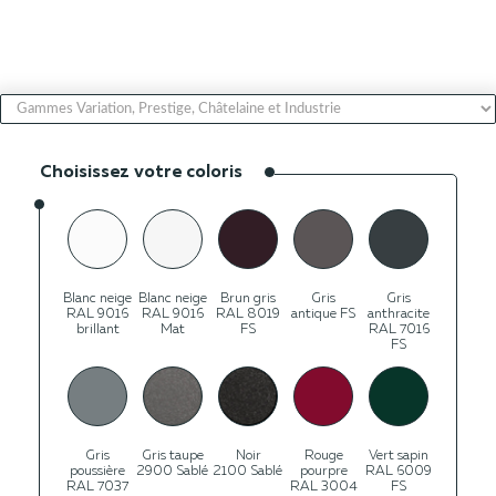
Choisissez votre coloris
Blanc neige
Blanc neige
Brun gris
Gris
Gris
RAL 9016
RAL 9016
RAL 8019
antique FS
anthracite
brillant
Mat
FS
RAL 7016
FS
Gris
Gris taupe
Noir
Rouge
Vert sapin
poussière
2900 Sablé
2100 Sablé
pourpre
RAL 6009
RAL 7037
RAL 3004
FS