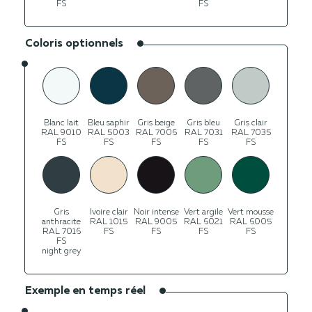
FS
FS
Coloris optionnels
Blanc lait
Bleu saphir
Gris beige
Gris bleu
Gris clair
RAL 9010
RAL 5003
RAL 7006
RAL 7031
RAL 7035
FS
FS
FS
FS
FS
Gris
Ivoire clair
Noir intense
Vert argile
Vert mousse
anthracite
RAL 1015
RAL 9005
RAL 6021
RAL 6005
RAL 7016
FS
FS
FS
FS
FS
night grey
Exemple en temps réel