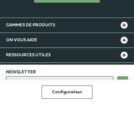
GAMMES DE PRODUITS
ON VOUS AIDE
RESSOURCES UTILES
NEWSLETTER
ok
Configurateur
-
© Jardimat 2016 - 2026
Groupe Burgermeister
-
-
-
-
-
CGU
CGV
Confidentialité
Mentions légales
Index RH
Plan du site