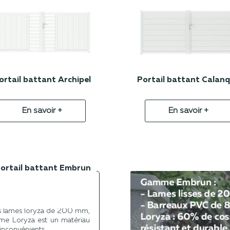
ortail battant Archipel
Portail battant Calan
En savoir +
En savoir +
 portail battant Embrun
opter pour un remplissage.
emplissages différents,
s lames loryza de 200 mm,
e Loryza est un matériau
 inconvénients.