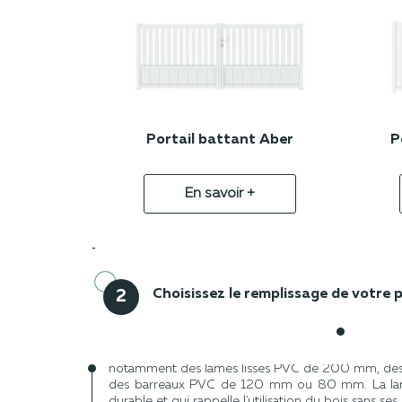
Portail battant Aber
P
En savoir +
-
Choisissez le remplissage de votre
2
Choisir un portail battant implique également d'
Vous pouvez opter pour modèles avec des r
notamment des lames lisses PVC de 200 mm, de
des barreaux PVC de 120 mm ou 80 mm. La lam
durable et qui rappelle l'utilisation du bois sans ses