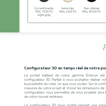
Gris anthracite
Ivoire clair
Noir intense
RAL 7016 FS
RAL 1015 FS
RAL 9005 FS
night grey
P
Configurateur 3D en temps réel de notre po
Le portail battant de notre gamme Embrun est p
configurateur 3D. Parfait si vous souhaitez réaliser v
la possibilité de créer ce que vous voulez. Sur le conf
mesures de votre projet et choisir les dimensions de v
configurateur vous permettra de vous projeter plus f
de votre nouvel extérieur.
Le configurateur 3D pour portail permet une perso