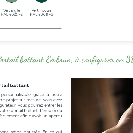
Vert argile
Vert mousse
RAL 6021 FS
RAL 6005 FS
ortail battant Embrun, à configurer en 
rtail battant
ersonnalisable grâce à notre
otre projet sur mesure, vous avez
igurateur, vous pourrez entrer les
otre portail battant. L'emploi du
acilement afin d'avoir un aperçu
nnalisation poussée. En ce qui