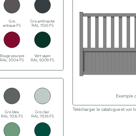
Gris
Gris anthracite
antique FS
RAL 7016 FS
Rouge pourpre
Vert sapin
RAL 3004 FS
RAL 6009 FS
Exemple d
Télécharger le catalogue
et voir t
Gris bleu
Gris clair
RAL 7031 FS
RAL 7035 FS