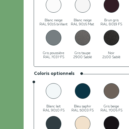
Blanc neige
Blanc neige
Brun gris
RAL 9016 brillant
RAL 9016 Mat
RAL 8019 FS
Gris poussière
Gris taupe
Noir
RAL 7037 FS
2900 Sablé
2100 Sablé
Coloris optionnels
Blanc lait
Bleu saphir
Gris beige
RAL 9010 FS
RAL 5003 FS
RAL 7006 FS