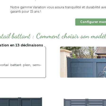
Notre gamme Variation vous assura tranquillité et durabilité ave
garanti pour 15 ans !
Configurer mon
rtail battant : Comment choisir son modèl
ation en 13 déclinaisons
é de 13 modèles. Faites le
ssous et personnalisez votre
rtail battant plein, semi-