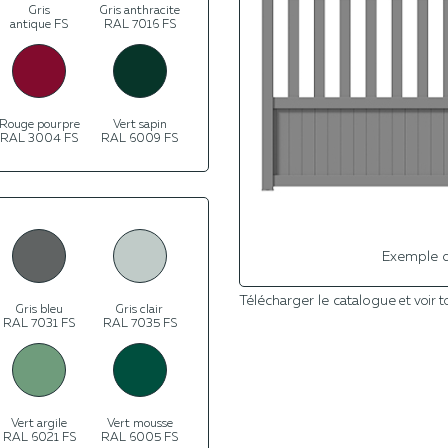
Gris
Gris anthracite
antique FS
RAL 7016 FS
Rouge pourpre
Vert sapin
RAL 3004 FS
RAL 6009 FS
Exemple d
Télécharger le catalogue
et voir t
Gris bleu
Gris clair
RAL 7031 FS
RAL 7035 FS
Vert argile
Vert mousse
RAL 6021 FS
RAL 6005 FS