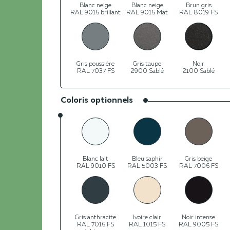
Blanc neige
Blanc neige
Brun gris
RAL 9016 brillant
RAL 9016 Mat
RAL 8019 FS
Gris poussière
Gris taupe
Noir
RAL 7037 FS
2900 Sablé
2100 Sablé
Coloris optionnels
Blanc lait
Bleu saphir
Gris beige
RAL 9010 FS
RAL 5003 FS
RAL 7006 FS
Gris anthracite
Ivoire clair
Noir intense
RAL 7016 FS
RAL 1015 FS
RAL 9005 FS