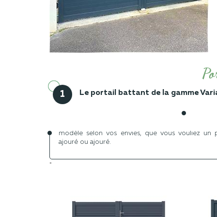
Po
Le portail battant de la gamme Vari
1
Le portail battant de chez Jardimat est compos
choix de votre portail battant parmi la liste ci-de
modèle selon vos envies, que vous vouliez un po
ajouré ou ajouré.
-