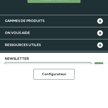
GAMMES DE PRODUITS
ON VOUS AIDE
RESSOURCES UTILES
NEWSLETTER
ok
Configurateur
-
© Jardimat 2016 - 2026
Groupe Burgermeister
-
-
-
-
-
CGU
CGV
Confidentialité
Mentions légales
Index RH
Plan du site