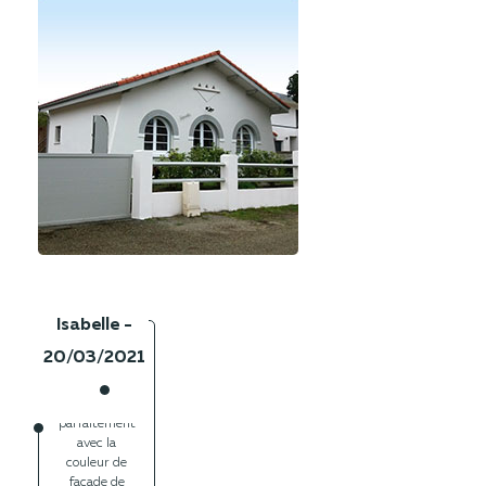
Isabelle -
20/03/2021
Très beau
coulissant
allant
parfaitement
avec la
couleur de
façade de