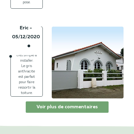
pose.
Eric -
05/12/2020
Portail
battant
motorisé
très simple à
installer.
Le gris
anthracite
est parfait
pour faire
ressortir la
toiture.
Voir plus de commentaires