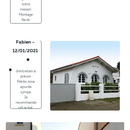
notre
maison.
Montage
facile
Fabien -
12/01/2021
Facile à
installer, très
beau rendu.
Plus
d'entretien à
prévoir.
Petite zone
ajourée
sympa.
Je
recommande
cet achat.