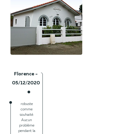
Florence -
05/12/2020
Battant avec
barreaux
ajourés très
robuste
comme
souhaité.
Aucun
problème
pendant la