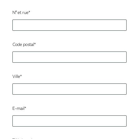
N° et rue*
Code postal*
Ville*
E-mail*