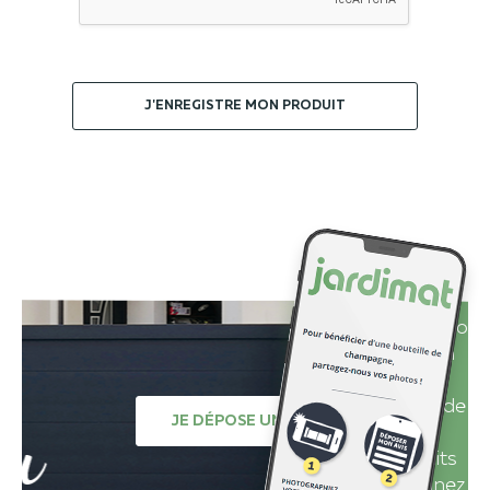
J'ENREGISTRE MON PRODUIT
Déposez
une photo
avec un
avis
sur l'un de
JE DÉPOSE UN AVIS
nos
produits
et gagnez