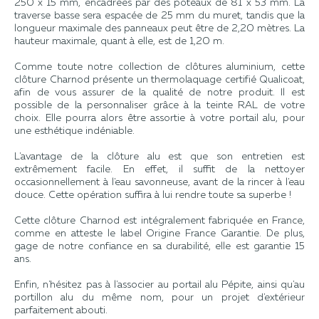
250 x 15 mm, encadrées par des poteaux de 81 x 53 mm. La
traverse basse sera espacée de 25 mm du muret, tandis que la
longueur maximale des panneaux peut être de 2,20 mètres. La
hauteur maximale, quant à elle, est de 1,20 m.
Comme toute notre collection de clôtures aluminium, cette
clôture Charnod présente un thermolaquage certifié Qualicoat,
afin de vous assurer de la qualité de notre produit. Il est
possible de la personnaliser grâce à la teinte RAL de votre
choix. Elle pourra alors être assortie à votre portail alu, pour
une esthétique indéniable.
L'avantage de la clôture alu est que son entretien est
extrêmement facile. En effet, il suffit de la nettoyer
occasionnellement à l'eau savonneuse, avant de la rincer à l'eau
douce. Cette opération suffira à lui rendre toute sa superbe !
Cette clôture Charnod est intégralement fabriquée en France,
comme en atteste le label Origine France Garantie. De plus,
gage de notre confiance en sa durabilité, elle est garantie 15
ans.
Enfin, n'hésitez pas à l'associer au portail alu Pépite, ainsi qu'au
portillon alu du même nom, pour un projet d'extérieur
parfaitement abouti.