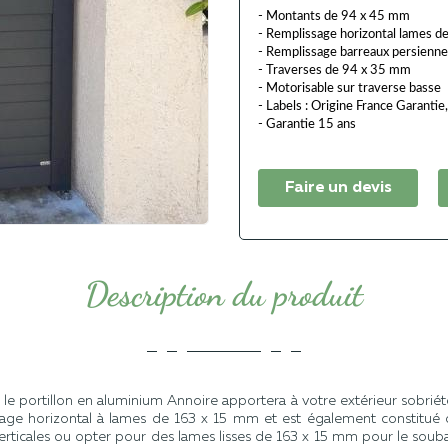
valeur
- Montants de 94 x 45 mm
de
- Remplissage horizontal lames 
la
- Remplissage barreaux persienn
note
- Traverses de 94 x 35 mm
moyenne.
- Motorisable sur traverse basse
Read
- Labels : Origine France Garantie
2
Reviews.
- Garantie 15 ans
Lien
sur
la
Faire un devis
même
page.
Description du produit
e portillon en aluminium Annoire apportera à votre extérieur sobrié
ssage horizontal à lames de 163 x 15 mm et est également constitu
rticales ou opter pour des lames lisses de 163 x 15 mm pour le soub