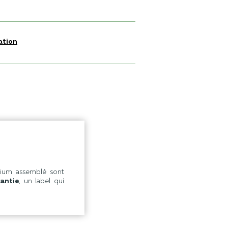
ation
nium assemblé sont
antie
, un label qui