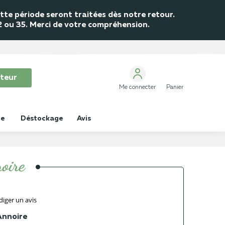
te période seront traitées dès notre retour.
32 ou 35. Merci de votre compréhension.
teur
Me connecter
Panier
ue
Déstockage
Avis
noire
diger un avis
 Annoire