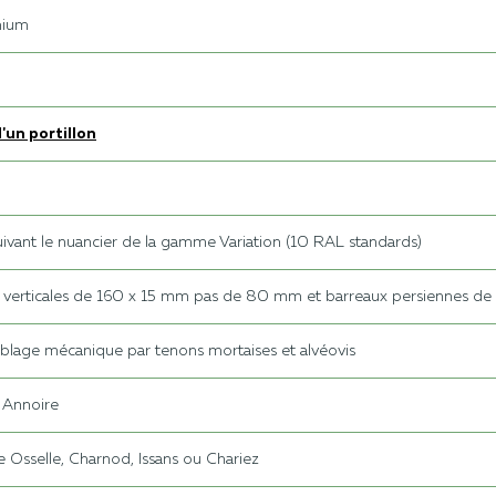
nium
'un portillon
ivant le nuancier de la gamme Variation (10 RAL standards)
verticales de 160 x 15 mm pas de 80 mm et barreaux persiennes de
lage mécanique par tenons mortaises et alvéovis
l Annoire
e Osselle, Charnod, Issans ou Chariez