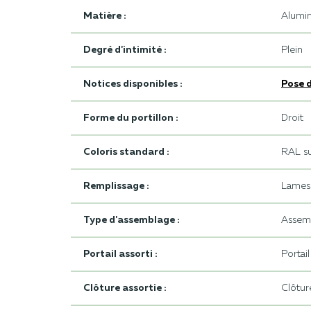
Matière :
Alumi
Degré d'intimité :
Plein
Notices disponibles :
Pose d
Forme du portillon :
Droit
Coloris standard :
RAL su
Remplissage :
Lames 
Type d'assemblage :
Assemb
Portail assorti :
Portai
Clôture assortie :
Clôtur