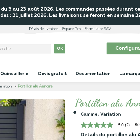
mé du 3 au 23 août 2026. Les commandes passées durant cet
s : 31 juillet 2026. Les livraisons se feront en semaine 
Délais de livraison
Espace Pro
Formulaire SAV
Configura
OK
Quincaillerie
Devis gratuit
Documentation
La marq
riation
Portillon alu Annoire
Portillon alu An
Gamme : Variation
Ré
5.0
5.0
(2)
étoiles
sur
Détails du portillon alu
5,